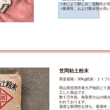
○水によく馴じみ、流動性が
○吸着性、および吸水性が高
笠岡粘土粉末
荷姿規格：30Kg紙袋・１ｔフ
岡山県笠岡市東大戸地区にて
工した商品です。
数十万年前、鳥取県大山の噴
われております。
適度な膨潤性を持ち、吸着性