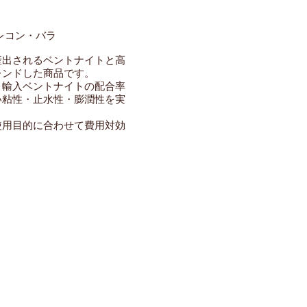
レコン・バラ
産出されるベントナイトと高
レンドした商品です。
、輸入ベントナイトの配合率
い粘性・止水性・膨潤性を実
使用目的に合わせて費用対効