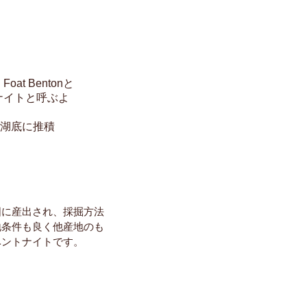
 Bentonと
ナイトと呼ぶよ
、湖底に推積
囲に産出され、採掘方法
地条件も良く他産地のも
ベントナイトです。