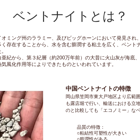
ベントナイトとは？
オミング州のララミー、及びビッグホーンにおいて発見され、Foat
多く存在することから、水を含む膨潤する粘土を広く、ベント
た。
白亜紀から、第３紀層（約200万年前）の大昔に火山灰が海底
熱気風化作用等によりできたものといわれています。
中国ベントナイトの特徴
岡山県笠岡市東大戸地区より広範
も露店堀で行い、輸送における立
のと比較しても「エコノミー」な
品質の特徴：
○粘結性可塑性が大きい
○膨潤性がある