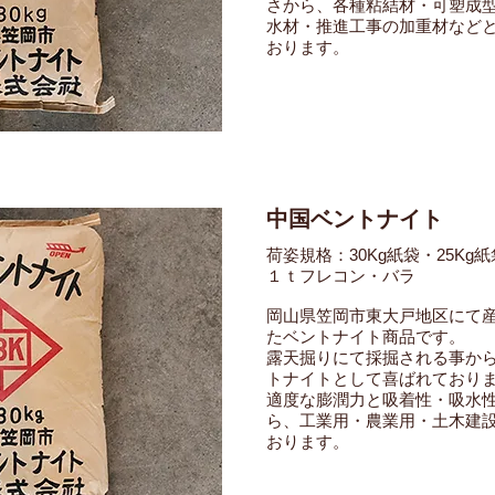
さから、各種粘結材・可塑成
水材・推進工事の加重材など
おります。
中国ベントナイト
荷姿規格：30Kg紙袋・25K
１ｔフレコン・バラ
岡山県笠岡市東大戸地区にて
たベントナイト商品です。
露天掘りにて採掘される事か
トナイトとして喜ばれており
適度な膨潤力と吸着性・吸水
ら、工業用・農業用・土木建
おります。