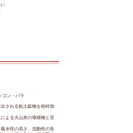
良い
い
レコン・バラ
産出される粘土鉱物を粉砕加
火による火山灰の堆積物と言
・吸水性の高さ、流動性の良