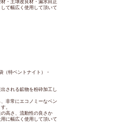
型材・土壌改良材・漏水田止
として幅広く使用して頂いて
g紙袋（特ベントナイト）・
産出される鉱物を粉砕加工し
ら、非常にエコノミーなベン
ます。
性の高さ、流動性の良さか
設用に幅広く使用して頂いて